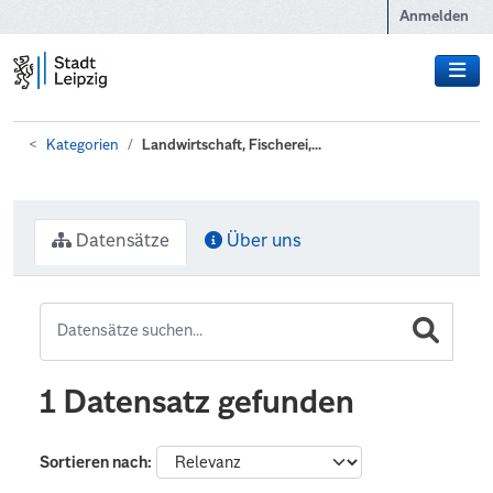
Zum Hauptinhalt wechseln
Anmelden
Kategorien
Landwirtschaft, Fischerei,...
Datensätze
Über uns
1 Datensatz gefunden
Sortieren nach