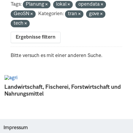
Tags:
Planung
lokal
opendata
GeoSN
Kategorien:
tran
gove
tech
Ergebnisse filtern
Bitte versuch es mit einer anderen Suche.
Landwirtschaft, Fischerei, Forstwirtschaft und
Nahrungsmittel
Impressum