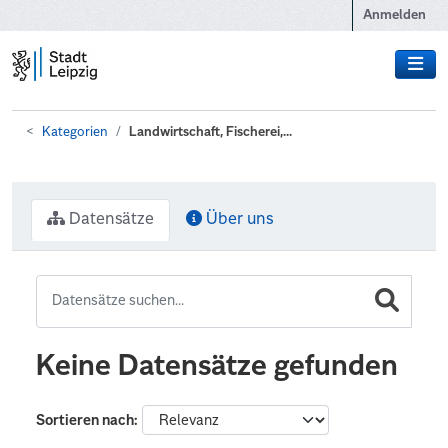
Zum Hauptinhalt wechseln
Anmelden
Kategorien
Landwirtschaft, Fischerei,...
Datensätze
Über uns
Keine Datensätze gefunden
Sortieren nach