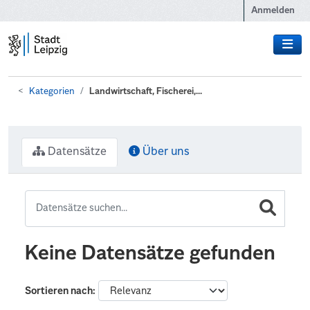
Zum Hauptinhalt wechseln
Anmelden
Kategorien
Landwirtschaft, Fischerei,...
Datensätze
Über uns
Keine Datensätze gefunden
Sortieren nach