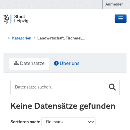
Zum Hauptinhalt wechseln
Anmelden
Kategorien
Landwirtschaft, Fischerei,...
Datensätze
Über uns
Keine Datensätze gefunden
Sortieren nach