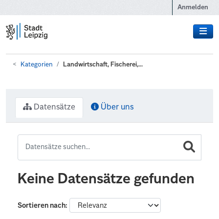
Zum Hauptinhalt wechseln
Anmelden
Kategorien
Landwirtschaft, Fischerei,...
Datensätze
Über uns
Keine Datensätze gefunden
Sortieren nach