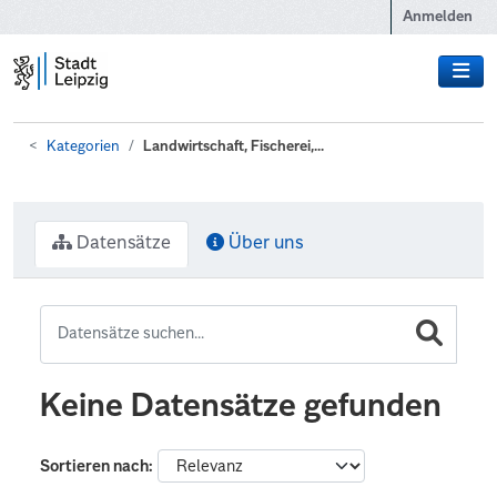
Zum Hauptinhalt wechseln
Anmelden
Kategorien
Landwirtschaft, Fischerei,...
Datensätze
Über uns
Keine Datensätze gefunden
Sortieren nach