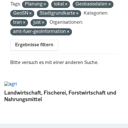
Tags:
Planung
lokal
Geobasisdaten
GeoSN
Stadtgrundkarte
Kategorien:
tran
just
Organisationen:
amt-fuer-geoinformation
Ergebnisse filtern
Bitte versuch es mit einer anderen Suche.
Landwirtschaft, Fischerei, Forstwirtschaft und
Nahrungsmittel