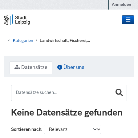
Zum Hauptinhalt wechseln
Anmelden
Kategorien
Landwirtschaft, Fischerei,...
Datensätze
Über uns
Keine Datensätze gefunden
Sortieren nach