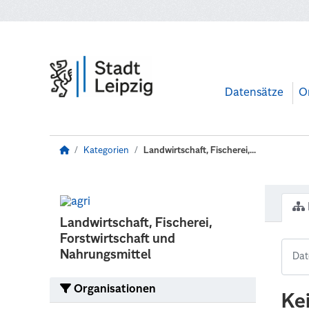
Zum Hauptinhalt wechseln
Datensätze
O
Kategorien
Landwirtschaft, Fischerei,...
Landwirtschaft, Fischerei,
Forstwirtschaft und
Nahrungsmittel
Organisationen
Ke