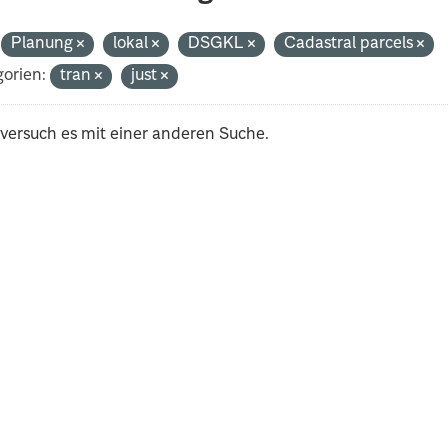
Planung
lokal
DSGKL
Cadastral parcels
orien:
tran
just
 versuch es mit einer anderen Suche.