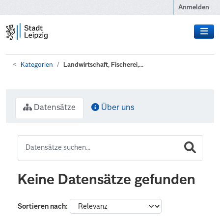
Zum Hauptinhalt wechseln
Anmelden
Kategorien
Landwirtschaft, Fischerei,...
Datensätze
Über uns
Keine Datensätze gefunden
Sortieren nach