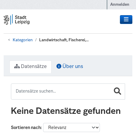
Zum Hauptinhalt wechseln
Anmelden
Kategorien
Landwirtschaft, Fischerei,...
Datensätze
Über uns
Keine Datensätze gefunden
Sortieren nach