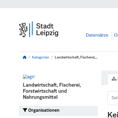
Zum Hauptinhalt wechseln
Datensätze
O
Kategorien
Landwirtschaft, Fischerei,...
Landwirtschaft, Fischerei,
Forstwirtschaft und
Nahrungsmittel
Organisationen
Ke