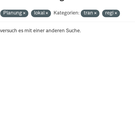
Planung
lokal
Kategorien:
tran
regi
 versuch es mit einer anderen Suche.