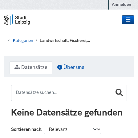
Zum Hauptinhalt wechseln
Anmelden
Kategorien
Landwirtschaft, Fischerei,...
Datensätze
Über uns
Keine Datensätze gefunden
Sortieren nach