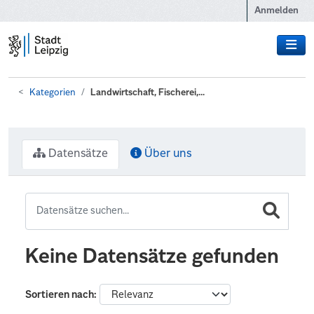
Zum Hauptinhalt wechseln
Anmelden
Kategorien
Landwirtschaft, Fischerei,...
Datensätze
Über uns
Keine Datensätze gefunden
Sortieren nach