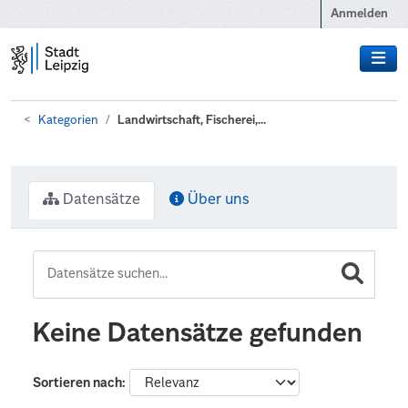
Zum Hauptinhalt wechseln
Anmelden
Kategorien
Landwirtschaft, Fischerei,...
Datensätze
Über uns
Keine Datensätze gefunden
Sortieren nach