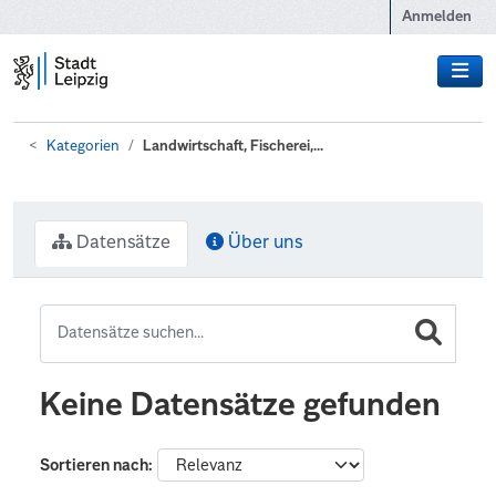
Zum Hauptinhalt wechseln
Anmelden
Kategorien
Landwirtschaft, Fischerei,...
Datensätze
Über uns
Keine Datensätze gefunden
Sortieren nach