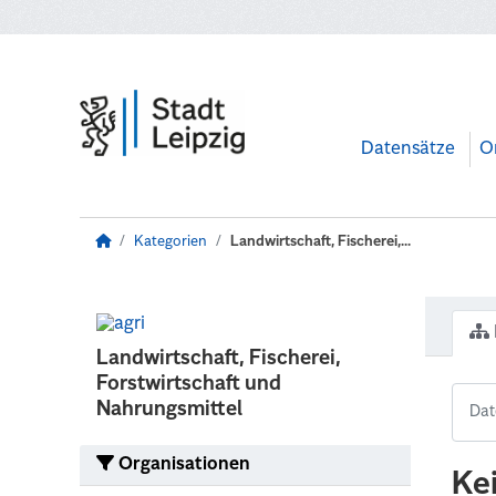
Zum Hauptinhalt wechseln
Datensätze
O
Kategorien
Landwirtschaft, Fischerei,...
Landwirtschaft, Fischerei,
Forstwirtschaft und
Nahrungsmittel
Organisationen
Ke