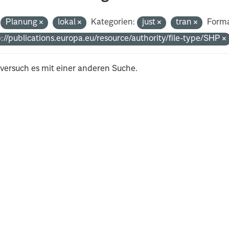
Planung
lokal
Kategorien:
just
tran
Forma
p://publications.europa.eu/resource/authority/file-type/SHP
 versuch es mit einer anderen Suche.