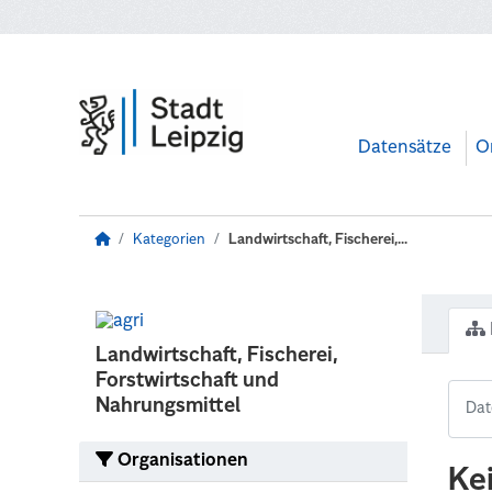
Zum Hauptinhalt wechseln
Datensätze
O
Kategorien
Landwirtschaft, Fischerei,...
Landwirtschaft, Fischerei,
Forstwirtschaft und
Nahrungsmittel
Organisationen
Ke