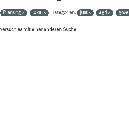
Planung
lokal
Kategorien:
just
agri
gov
 versuch es mit einer anderen Suche.