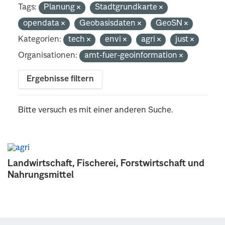
Tags:
Planung
Stadtgrundkarte
opendata
Geobasisdaten
GeoSN
Kategorien:
tech
envi
agri
just
Organisationen:
amt-fuer-geoinformation
Ergebnisse filtern
Bitte versuch es mit einer anderen Suche.
Landwirtschaft, Fischerei, Forstwirtschaft und
Nahrungsmittel