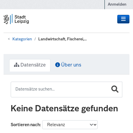
Zum Hauptinhalt wechseln
Anmelden
Kategorien
Landwirtschaft, Fischerei,...
Datensätze
Über uns
Keine Datensätze gefunden
Sortieren nach