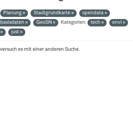
Planung
Stadtgrundkarte
opendata
basisdaten
GeoSN
Kategorien:
tech
envi
i
just
 versuch es mit einer anderen Suche.