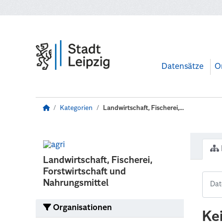
Zum Hauptinhalt wechseln
Datensätze
O
Kategorien
Landwirtschaft, Fischerei,...
Landwirtschaft, Fischerei,
Forstwirtschaft und
Nahrungsmittel
Organisationen
Ke