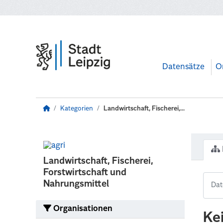
Zum Hauptinhalt wechseln
Datensätze
O
Kategorien
Landwirtschaft, Fischerei,...
Landwirtschaft, Fischerei,
Forstwirtschaft und
Nahrungsmittel
Organisationen
Ke