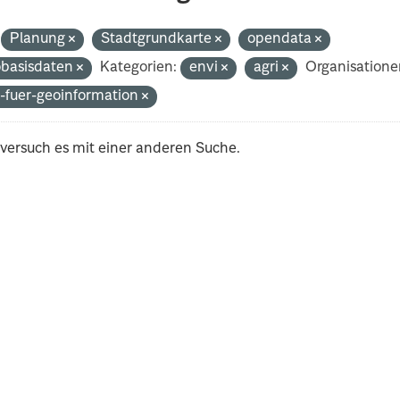
Planung
Stadtgrundkarte
opendata
basisdaten
Kategorien:
envi
agri
Organisatione
-fuer-geoinformation
 versuch es mit einer anderen Suche.