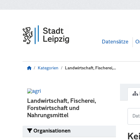
Zum Hauptinhalt wechseln
Datensätze
O
Kategorien
Landwirtschaft, Fischerei,...
Landwirtschaft, Fischerei,
Forstwirtschaft und
Nahrungsmittel
Organisationen
Ke