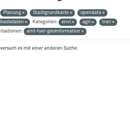
Planung
Stadtgrundkarte
opendata
basisdaten
Kategorien:
envi
agri
tran
isationen:
amt-fuer-geoinformation
 versuch es mit einer anderen Suche.