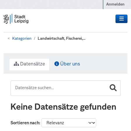
Zum Hauptinhalt wechseln
Anmelden
Kategorien
Landwirtschaft, Fischerei,...
Datensätze
Über uns
Keine Datensätze gefunden
Sortieren nach