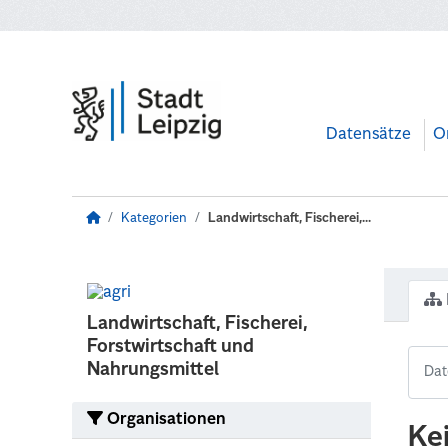
Zum Hauptinhalt wechseln
Datensätze
O
Kategorien
Landwirtschaft, Fischerei,...
Landwirtschaft, Fischerei,
Forstwirtschaft und
Nahrungsmittel
Organisationen
Ke