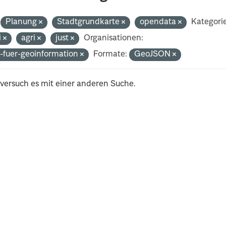
Planung
Stadtgrundkarte
opendata
Kategori
i
agri
just
Organisationen:
-fuer-geoinformation
Formate:
GeoJSON
 versuch es mit einer anderen Suche.