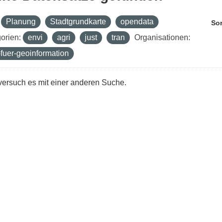
Planung
Stadtgrundkarte
opendata
Sor
orien:
envi
agri
just
tran
Organisationen:
fuer-geoinformation
 versuch es mit einer anderen Suche.