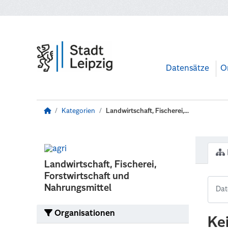
Zum Hauptinhalt wechseln
Datensätze
O
Kategorien
Landwirtschaft, Fischerei,...
Landwirtschaft, Fischerei,
Forstwirtschaft und
Nahrungsmittel
Organisationen
Ke