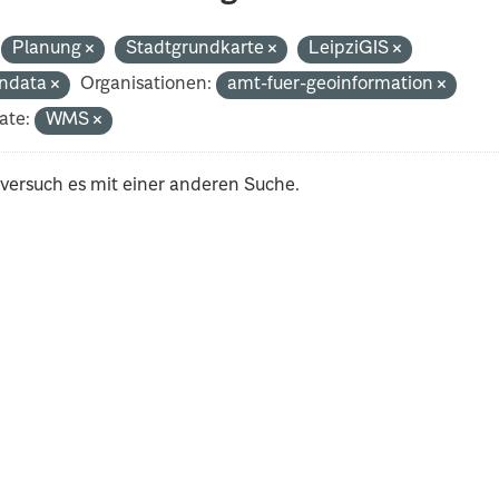
Planung
Stadtgrundkarte
LeipziGIS
ndata
Organisationen:
amt-fuer-geoinformation
ate:
WMS
 versuch es mit einer anderen Suche.