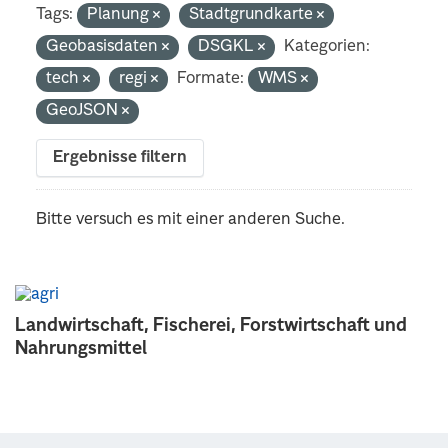
Tags:
Planung
Stadtgrundkarte
Geobasisdaten
DSGKL
Kategorien:
tech
regi
Formate:
WMS
GeoJSON
Ergebnisse filtern
Bitte versuch es mit einer anderen Suche.
Landwirtschaft, Fischerei, Forstwirtschaft und
Nahrungsmittel