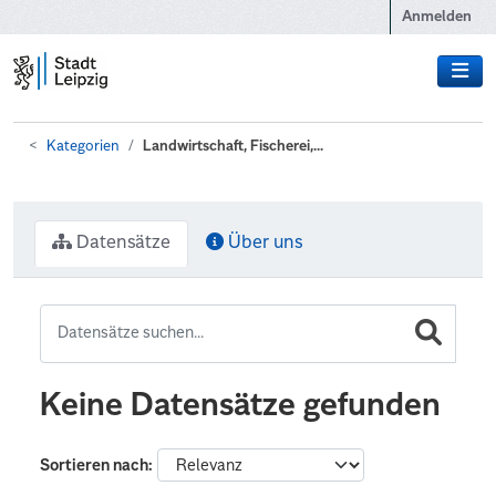
Zum Hauptinhalt wechseln
Anmelden
Kategorien
Landwirtschaft, Fischerei,...
Datensätze
Über uns
Keine Datensätze gefunden
Sortieren nach