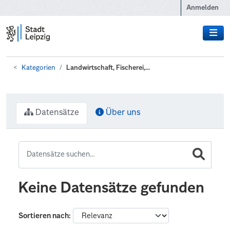
Zum Hauptinhalt wechseln
Anmelden
Kategorien
Landwirtschaft, Fischerei,...
Datensätze
Über uns
Keine Datensätze gefunden
Sortieren nach