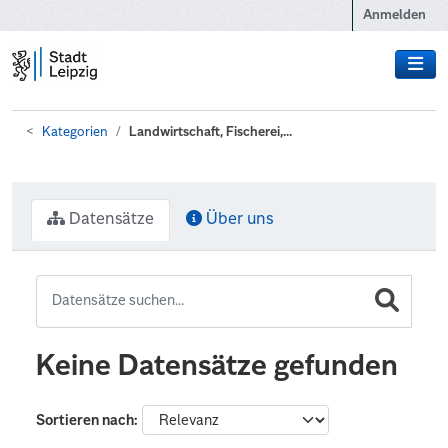
Zum Hauptinhalt wechseln
Anmelden
Kategorien
Landwirtschaft, Fischerei,...
Datensätze
Über uns
Keine Datensätze gefunden
Sortieren nach