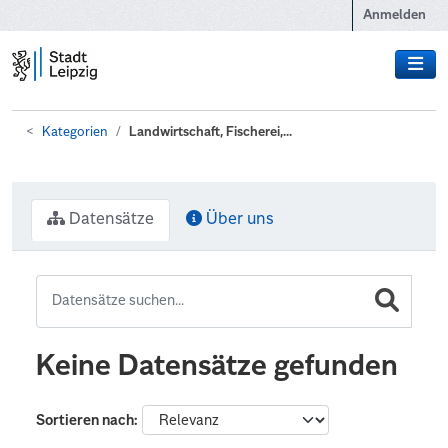
Zum Hauptinhalt wechseln
Anmelden
Kategorien
Landwirtschaft, Fischerei,...
Datensätze
Über uns
Keine Datensätze gefunden
Sortieren nach