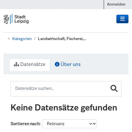
Zum Hauptinhalt wechseln
Anmelden
Kategorien
Landwirtschaft, Fischerei,...
Datensätze
Über uns
Keine Datensätze gefunden
Sortieren nach