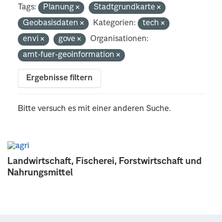
Tags:
Planung
Stadtgrundkarte
Geobasisdaten
Kategorien:
tech
envi
gove
Organisationen:
amt-fuer-geoinformation
Ergebnisse filtern
Bitte versuch es mit einer anderen Suche.
Landwirtschaft, Fischerei, Forstwirtschaft und
Nahrungsmittel