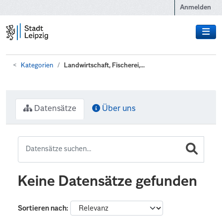
Zum Hauptinhalt wechseln
Anmelden
Kategorien
Landwirtschaft, Fischerei,...
Datensätze
Über uns
Keine Datensätze gefunden
Sortieren nach