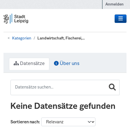
Zum Hauptinhalt wechseln
Anmelden
Kategorien
Landwirtschaft, Fischerei,...
Datensätze
Über uns
Keine Datensätze gefunden
Sortieren nach