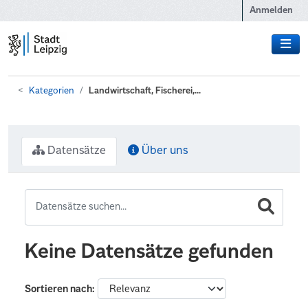
Zum Hauptinhalt wechseln
Anmelden
Kategorien
Landwirtschaft, Fischerei,...
Datensätze
Über uns
Keine Datensätze gefunden
Sortieren nach