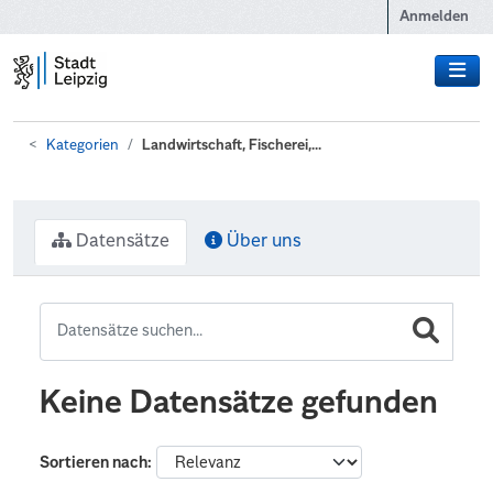
Zum Hauptinhalt wechseln
Anmelden
Kategorien
Landwirtschaft, Fischerei,...
Datensätze
Über uns
Keine Datensätze gefunden
Sortieren nach