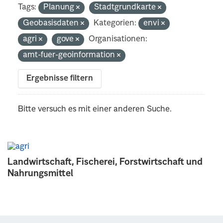
Tags:
Planung
Stadtgrundkarte
Geobasisdaten
Kategorien:
envi
agri
gove
Organisationen:
amt-fuer-geoinformation
Ergebnisse filtern
Bitte versuch es mit einer anderen Suche.
Landwirtschaft, Fischerei, Forstwirtschaft und
Nahrungsmittel