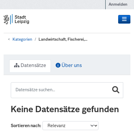
Zum Hauptinhalt wechseln
Anmelden
Kategorien
Landwirtschaft, Fischerei,...
Datensätze
Über uns
Keine Datensätze gefunden
Sortieren nach