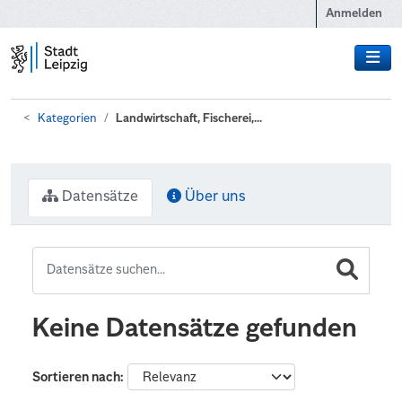
Zum Hauptinhalt wechseln
Anmelden
Kategorien
Landwirtschaft, Fischerei,...
Datensätze
Über uns
Keine Datensätze gefunden
Sortieren nach