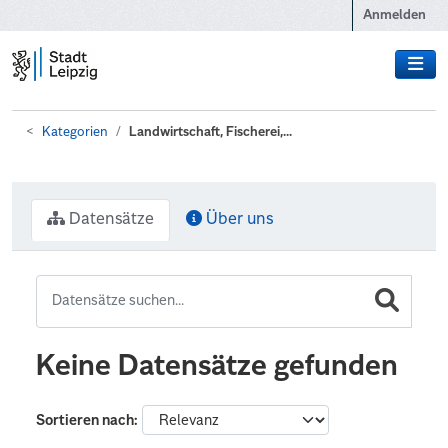
Zum Hauptinhalt wechseln
Anmelden
Kategorien
Landwirtschaft, Fischerei,...
Datensätze
Über uns
Keine Datensätze gefunden
Sortieren nach