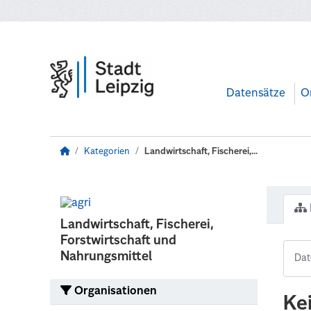
Zum Hauptinhalt wechseln
Datensätze
O
Kategorien
Landwirtschaft, Fischerei,...
Landwirtschaft, Fischerei,
Forstwirtschaft und
Nahrungsmittel
Organisationen
Ke