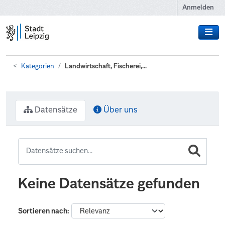
Zum Hauptinhalt wechseln
Anmelden
Kategorien
Landwirtschaft, Fischerei,...
Datensätze
Über uns
Keine Datensätze gefunden
Sortieren nach