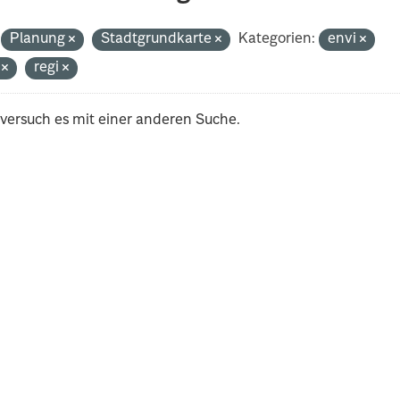
Planung
Stadtgrundkarte
Kategorien:
envi
i
regi
 versuch es mit einer anderen Suche.