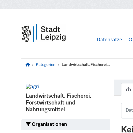
Zum Hauptinhalt wechseln
Datensätze
O
Kategorien
Landwirtschaft, Fischerei,...
Landwirtschaft, Fischerei,
Forstwirtschaft und
Nahrungsmittel
Organisationen
Ke