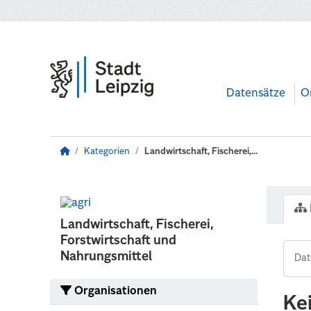
Zum Hauptinhalt wechseln
Datensätze
O
Kategorien
Landwirtschaft, Fischerei,...
Landwirtschaft, Fischerei,
Forstwirtschaft und
Nahrungsmittel
Organisationen
Ke