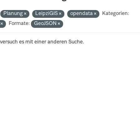
Planung
LeipziGIS
opendata
Kategorien:
i
Formate:
GeoJSON
 versuch es mit einer anderen Suche.