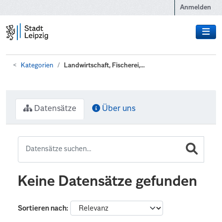
Zum Hauptinhalt wechseln
Anmelden
Kategorien
Landwirtschaft, Fischerei,...
Datensätze
Über uns
Keine Datensätze gefunden
Sortieren nach