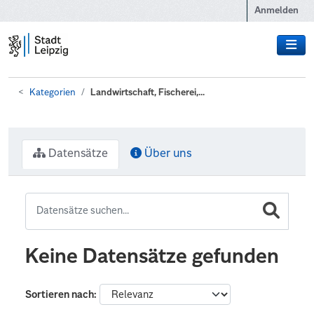
Zum Hauptinhalt wechseln
Anmelden
Kategorien
Landwirtschaft, Fischerei,...
Datensätze
Über uns
Keine Datensätze gefunden
Sortieren nach