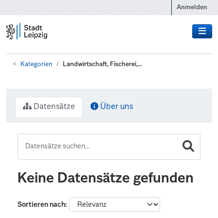
Zum Hauptinhalt wechseln
Anmelden
Kategorien
Landwirtschaft, Fischerei,...
Datensätze
Über uns
Keine Datensätze gefunden
Sortieren nach