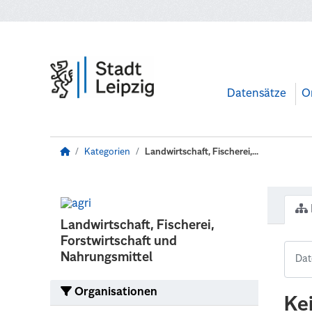
Zum Hauptinhalt wechseln
Datensätze
O
Kategorien
Landwirtschaft, Fischerei,...
Landwirtschaft, Fischerei,
Forstwirtschaft und
Nahrungsmittel
Organisationen
Ke