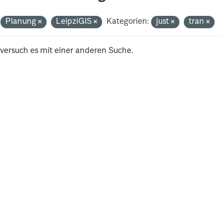
Planung
LeipziGIS
Kategorien:
just
tran
 versuch es mit einer anderen Suche.