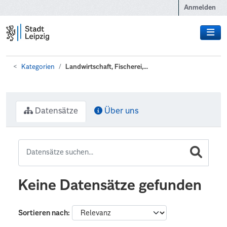
Zum Hauptinhalt wechseln
Anmelden
Kategorien
Landwirtschaft, Fischerei,...
Datensätze
Über uns
Keine Datensätze gefunden
Sortieren nach