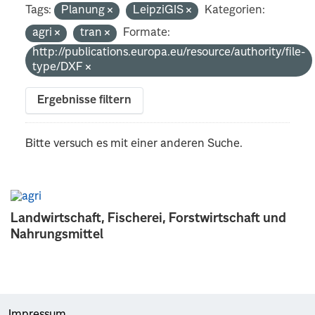
Tags:
Planung
LeipziGIS
Kategorien:
agri
tran
Formate:
http://publications.europa.eu/resource/authority/file-
type/DXF
Ergebnisse filtern
Bitte versuch es mit einer anderen Suche.
Landwirtschaft, Fischerei, Forstwirtschaft und
Nahrungsmittel
Impressum