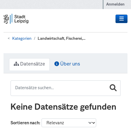
Zum Hauptinhalt wechseln
Anmelden
Kategorien
Landwirtschaft, Fischerei,...
Datensätze
Über uns
Keine Datensätze gefunden
Sortieren nach