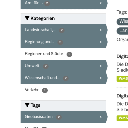
Amt für...
-
x
2
Tags:
Kategorien
Wis
Landwirtschaft,...
-
x
Lan
2
Organ
Regierung und...
-
x
2
Regionen und Städte
-
2
Digit
Die D
Umwelt
-
x
2
Siedl
Wissenschaft und...
-
x
2
WMS
Verkehr
-
1
Digit
Die D
Tags
Sie b
Geobasisdaten
-
x
2
WMS