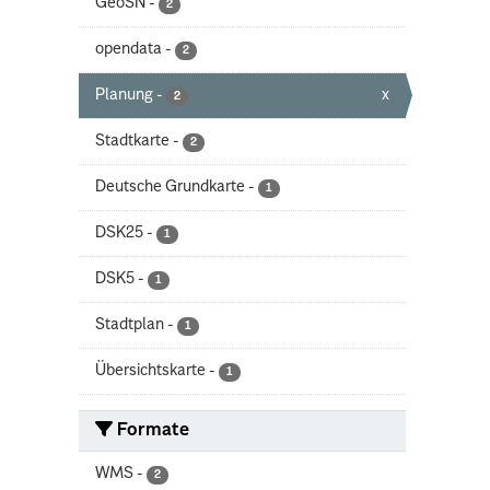
GeoSN
-
2
opendata
-
2
Planung
-
x
2
Stadtkarte
-
2
Deutsche Grundkarte
-
1
DSK25
-
1
DSK5
-
1
Stadtplan
-
1
Übersichtskarte
-
1
Formate
WMS
-
2