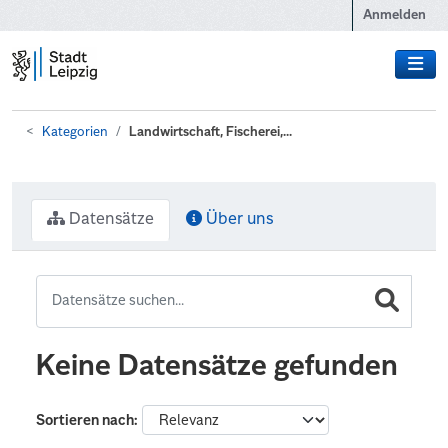
Zum Hauptinhalt wechseln
Anmelden
Kategorien
Landwirtschaft, Fischerei,...
Datensätze
Über uns
Keine Datensätze gefunden
Sortieren nach