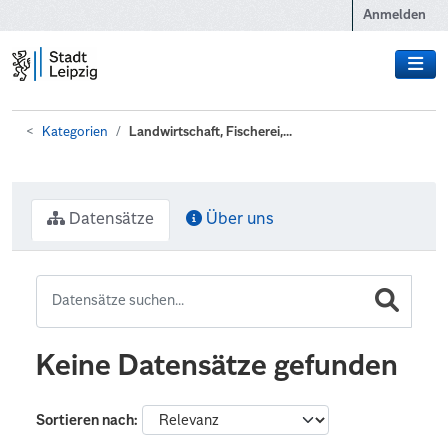
Zum Hauptinhalt wechseln
Anmelden
Kategorien
Landwirtschaft, Fischerei,...
Datensätze
Über uns
Keine Datensätze gefunden
Sortieren nach