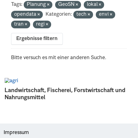
Tags:
Planung
GeoSN
lokal
opendata
Kategorien:
tech
envi
tran
regi
Ergebnisse filtern
Bitte versuch es mit einer anderen Suche.
Landwirtschaft, Fischerei, Forstwirtschaft und
Nahrungsmittel
Impressum